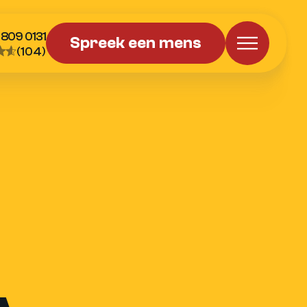
 809 0131
Spreek een mens
(104)