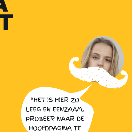
A
T
“HET IS HIER ZO
LEEG EN EENZAAM,
PROBEER NAAR DE
HOOFDPAGINA TE