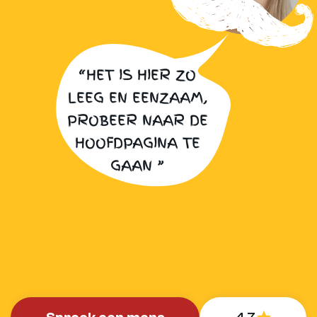
“HET IS HIER ZO
LEEG EN EENZAAM,
PROBEER NAAR DE
HOOFDPAGINA TE
GAAN ”