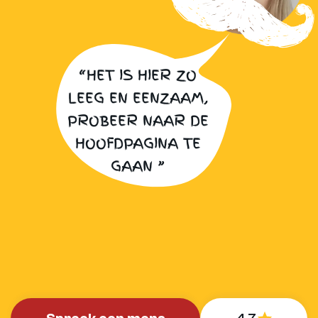
“HET IS HIER ZO
LEEG EN EENZAAM,
PROBEER NAAR DE
HOOFDPAGINA TE
GAAN ”