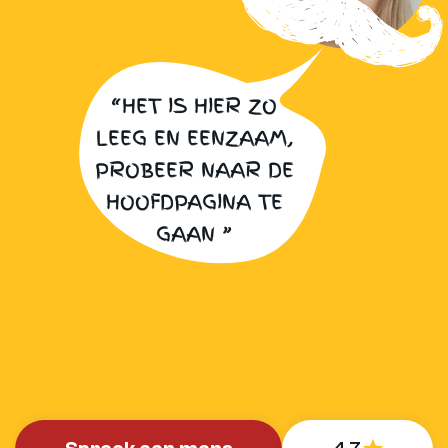
“HET IS HIER ZO
LEEG EN EENZAAM,
PROBEER NAAR DE
HOOFDPAGINA TE
GAAN ”