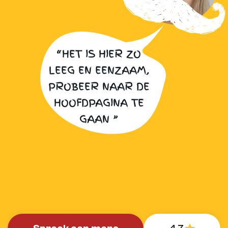
“HET IS HIER ZO
LEEG EN EENZAAM,
PROBEER NAAR DE
HOOFDPAGINA TE
GAAN ”