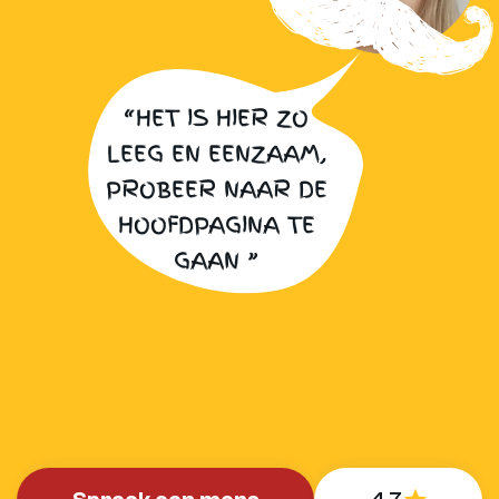
“HET IS HIER ZO
LEEG EN EENZAAM,
PROBEER NAAR DE
HOOFDPAGINA TE
GAAN ”