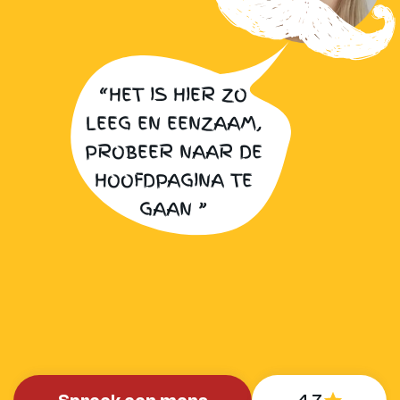
“HET IS HIER ZO
LEEG EN EENZAAM,
PROBEER NAAR DE
HOOFDPAGINA TE
GAAN ”