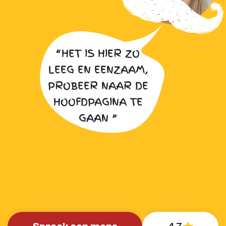
“HET IS HIER ZO
LEEG EN EENZAAM,
PROBEER NAAR DE
HOOFDPAGINA TE
GAAN ”