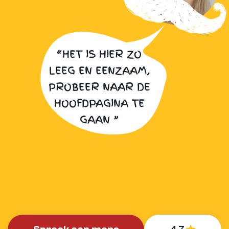
“HET IS HIER ZO
LEEG EN EENZAAM,
PROBEER NAAR DE
HOOFDPAGINA TE
GAAN ”