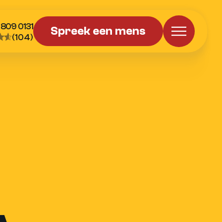
 809 0131
Spreek een mens
(104)