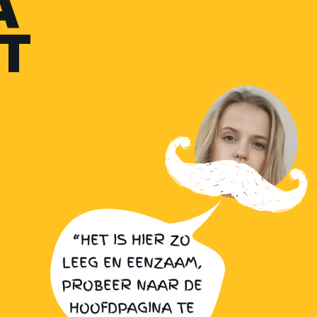
A
T
“HET IS HIER ZO
LEEG EN EENZAAM,
PROBEER NAAR DE
HOOFDPAGINA TE