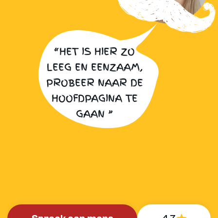
“HET IS HIER ZO
LEEG EN EENZAAM,
PROBEER NAAR DE
HOOFDPAGINA TE
GAAN ”