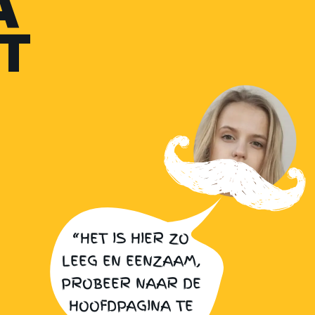
A
T
“HET IS HIER ZO
LEEG EN EENZAAM,
PROBEER NAAR DE
HOOFDPAGINA TE