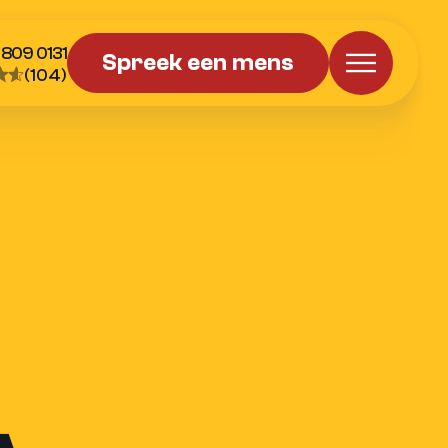
 809 0131
Spreek een mens
(104)