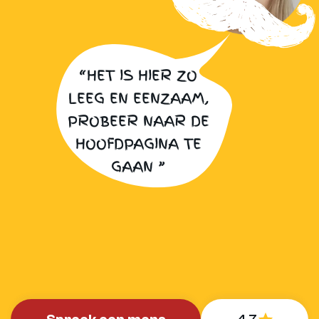
“HET IS HIER ZO
LEEG EN EENZAAM,
PROBEER NAAR DE
HOOFDPAGINA TE
GAAN ”