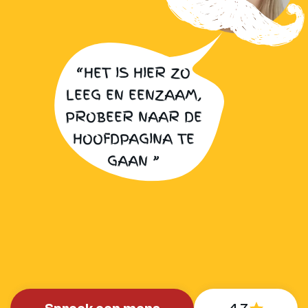
“HET IS HIER ZO
LEEG EN EENZAAM,
PROBEER NAAR DE
HOOFDPAGINA TE
GAAN ”