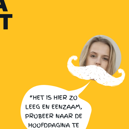
A
T
“HET IS HIER ZO
LEEG EN EENZAAM,
PROBEER NAAR DE
HOOFDPAGINA TE