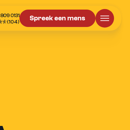
 809 0131
Spreek een mens
(104)