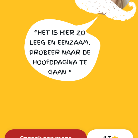
“HET IS HIER ZO
LEEG EN EENZAAM,
PROBEER NAAR DE
HOOFDPAGINA TE
GAAN ”