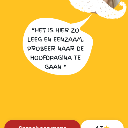
“HET IS HIER ZO
LEEG EN EENZAAM,
PROBEER NAAR DE
HOOFDPAGINA TE
GAAN ”